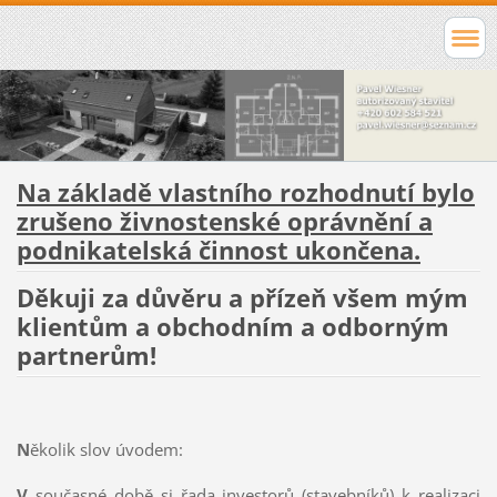
Na základě vlastního rozhodnutí bylo
zrušeno živnostenské oprávnění a
podnikatelská činnost ukončena.
Děkuji za důvěru a přízeň všem mým
klientům a obchodním a odborným
partnerům!
N
ěkolik slov úvodem:
V
současné době si řada investorů (stavebníků) k realizaci