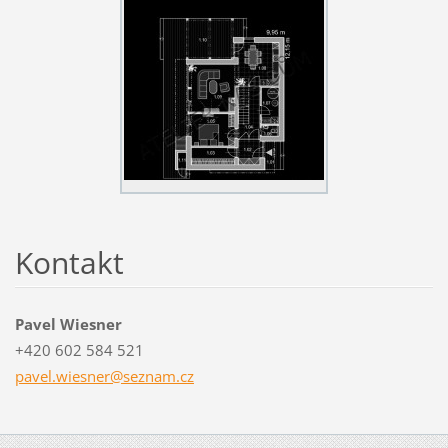
Kontakt
Pavel Wiesner
+420 602 584 521
pavel.wi
esner@se
znam.cz