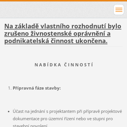
Na základě vlastního rozhodnutí bylo
zrušeno živnostenské oprávnění a
podnikatelská činnost ukončena.
N A B Í D K A
Č
I N N O S T Í
P
ř
í
pravn
á
f
á
ze stavby:
Účast na jednání s projektantem při přípravě projektové
dokumentace pro územní řízení nebo ve stupni pro
stavební povolení.